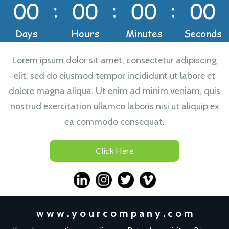
Lorem ipsum dolor sit amet, consectetur adipiscing
elit, sed do eiusmod tempor incididunt ut labore et
dolore magna aliqua. Ut enim ad minim veniam, quis
nostrud exercitation ullamco laboris nisi ut aliquip ex
ea commodo consequat.
Click Here
w w w . y o u r c o m p a n y . c o m