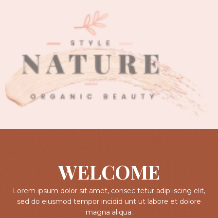
WELCOME
Lorem ipsum dolor sit amet, consec tetur adip iscing elit,
sed do eiusmod tempor incidid unt ut labore et dolore
magna aliqua.