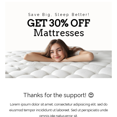
S a v e B i g , S l e e p B e t t e r !
GET 30% OFF
Mattresses
Thanks for the support! 😍
Lorem ipsum dolor sit amet, consectetur adipisicing elit, sed do
eiusmod tempor incididunt ut laboreet. Sed ut perspiciatis unde
omnis iste natus error sit.