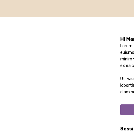
Hi Ma
Lorem 
euismo
minim v
ex ea 
Ut wis
loborti
diam n
Sessi