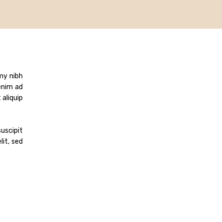
my nibh
enim ad
 aliquip
uscipit
lit, sed