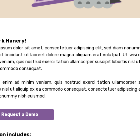
rk Hanery!
ipsum dolor sit amet, consectetuer adipiscing elit, sed diam nonum
d tincidunt ut laoreet dolore magna aliquam erat volutpat. Ut wisi 
eniam, quis nostrud exerci tation ullamcorper suscipit lobortis nisl ut
commodo consequat.
i enim ad minim veniam, quis nostrud exerci tation ullamcorper s
s nisl ut aliquip ex ea commodo consequat. consectetuer adipiscing e
onummy nibh euismod.
Request a Demo
on includes: