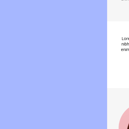
Lor
nibh
enim