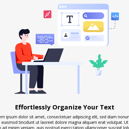
Effortlessly Organize Your Text
em ipsum dolor sit amet, consectetuer adipiscing elit, sed diam non
 euismod tincidunt ut laoreet dolore magna aliquam erat volutpat. Ut
 ad minim veniam, quis nostrud exerci tation ullamcorper suscipit lob