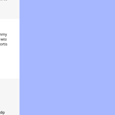
ummy
 wisi
ortis
dip