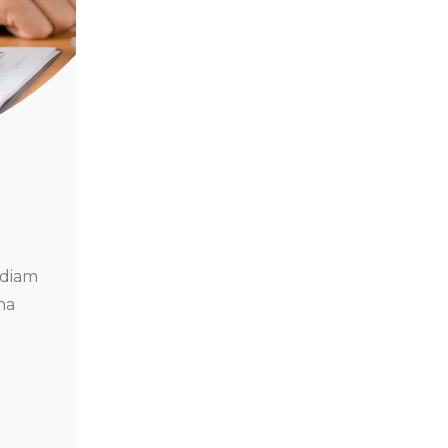
 diam
na