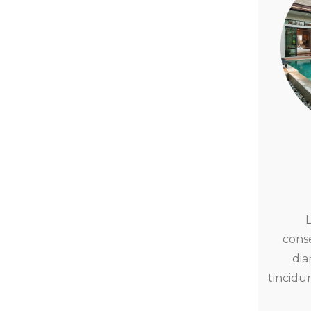
conse
di
tincidu