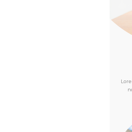
Lore
n