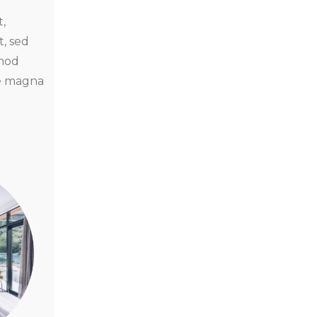
,
t, sed
mod
re magna