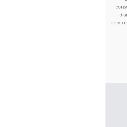
conse
di
tincidu