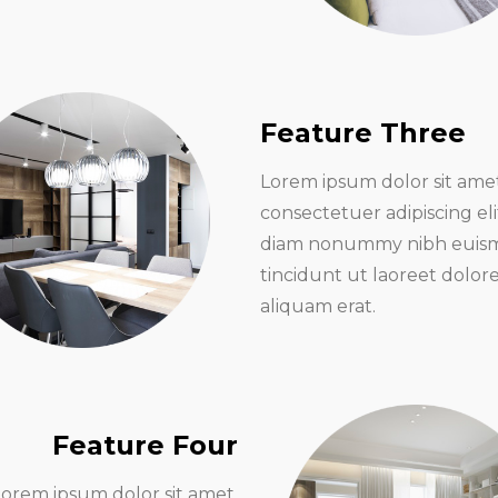
Feature Three
Lorem ipsum dolor sit amet
consectetuer adipiscing eli
diam nonummy nibh euis
tincidunt ut laoreet dolo
aliquam erat.
Feature Four
Lorem ipsum dolor sit amet,